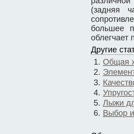
различной
(задняя 
сопротивле
большее п
облегчает 
Другие ста
Общая х
Элемен
Качеств
Упругос
Лыжи дл
Выбор и