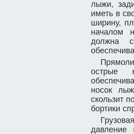
лыжи, зад
иметь в св
ширину, пл
началом н
должна с
обеспечива
Прямоли
острые 
обеспечив
носок лыж
скользит п
бортики сп
Грузов
давление 