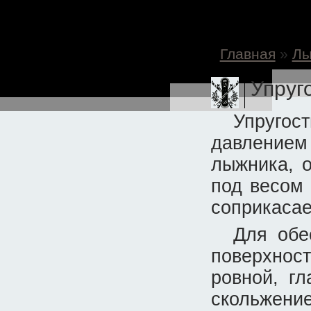
Главная
»
Л
Упруг
Упругос
давлением
лыжника, 
под весом
соприкасае
Для обе
поверхнос
ровной, г
скольжени